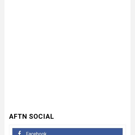
3
UNCATEGORIZED
भारत विकास परिषद की संयुक्त प्रवास
बैठक में संगठन विस्तार और सेवा कार्यों
पर जोर
4
UNCATEGORIZED
कोटवाल आलमपुर में लाखों की चोरी,
पीड़ित ने पुलिस से कार्रवाई की लगाई
गुहार कई युवकों और कबाड़ी पर लगाए
खरीद-फरोख्त के आरोप
5
UNCATEGORIZED
अधिशासी अधिकारी हर्षवर्धन सिंह
AFTN SOCIAL
रावत ने नामित सदस्यों को दिलाई
शपथ, सभी सदस्यों के सहयोग से होगा
नगर का विकास.. किरण चौधरी
Facebook