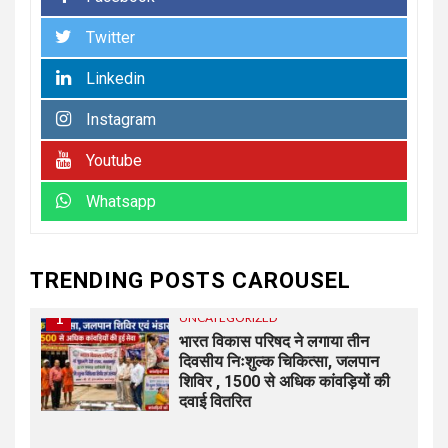
Twitter
6
UNCATEGORIZED
अधिशासी अधिकारी हर्षवर्धन सिंह रावत
Linkedin
ने नामित सदस्यों को दिलाई शपथ, सभी
सदस्यों के सहयोग से होगा झबरेड़ा का
Instagram
विकास..किरण चौधरी
Youtube
7
UNCATEGORIZED
Whatsapp
रेलवे स्टेशन रुड़की पर मिलीं दो
नाबालिग बहनें, जीआरपी ने सकुशल
परिजनों को सौंपा
TRENDING POSTS CAROUSEL
1
UNCATEGORIZED
भारत विकास परिषद ने लगाया तीन
दिवसीय निःशुल्क चिकित्सा, जलपान
शिविर , 1500 से अधिक कांवड़ियों की
दवाई वितरित