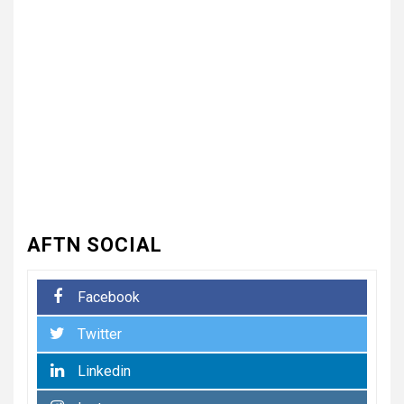
3
UNCATEGORIZED
भारत विकास परिषद ने लगाया तीन
दिवसीय निःशुल्क चिकित्सा, जलपान
शिविर , 1500 से अधिक कांवड़ियों की
दवाई वितरित
UNCATEGORIZED
4
धनौरी में शिवभक्त कांवड़ियों के लिए
द्वितीय नि:शुल्क मेडिकल कैंप का
आयोजन* *विकास मेडिकोज व शिवम
हेल्थ केयर की पहल, स्वास्थ्य सेवाओं
के साथ शिवभक्तों की सेवा का संकल्प*
AFTN SOCIAL
5
UNCATEGORIZED
Facebook
भारत विकास परिषद की संयुक्त प्रवास
Twitter
बैठक में संगठन विस्तार और सेवा कार्यों
पर जोर
Linkedin