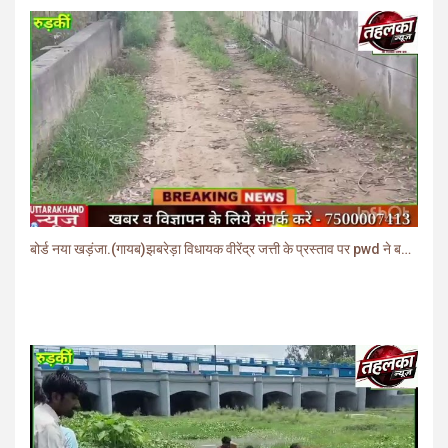
बोर्ड नया खड़ंजा.(गायब)झबरेड़ा विधायक वीरेंद्र जत्ती के प्रस्ताव पर pwd ने बनाया खड़ंजा