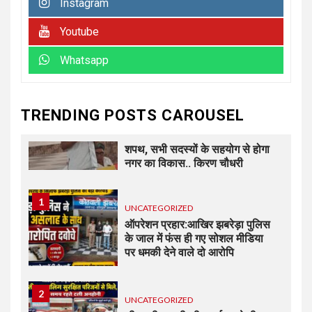
Instagram
6
UNCATEGORIZED
कोटवाल आलमपुर में लाखों की चोरी,
Youtube
पीड़ित ने पुलिस से कार्रवाई की लगाई
गुहार कई युवकों और कबाड़ी पर लगाए
Whatsapp
खरीद-फरोख्त के आरोप
7
UNCATEGORIZED
TRENDING POSTS CAROUSEL
अधिशासी अधिकारी हर्षवर्धन सिंह
रावत ने नामित सदस्यों को दिलाई
शपथ, सभी सदस्यों के सहयोग से होगा
नगर का विकास.. किरण चौधरी
1
UNCATEGORIZED
ऑपरेशन प्रहार:आखिर झबरेड़ा पुलिस
के जाल में फंस ही गए सोशल मीडिया
पर धमकी देने वाले दो आरोपि
2
UNCATEGORIZED