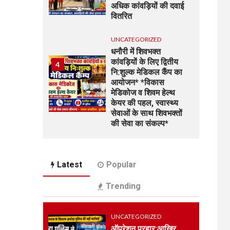
अधिक कांवड़ियों की दवाई
वितरित
UNCATEGORIZED
धनौरी में शिवभक्त
कांवड़ियों के लिए द्वितीय
4
नि:शुल्क मेडिकल कैंप का
आयोजन* *विकास
मेडिकोज व शिवम हेल्थ
केयर की पहल, स्वास्थ्य
सेवाओं के साथ शिवभक्तों
की सेवा का संकल्प*
UNCATEGORIZED
5
भारत विकास परिषद की
Latest
Popular
संयुक्त प्रवास बैठक में
संगठन विस्तार और सेवा
Trending
कार्यों पर जोर
UNCATEGORIZED
UNCATEGORIZED
कोटवाल आलमपुर में लाखों
ऑपरेशन प्रहार:आखिर
6