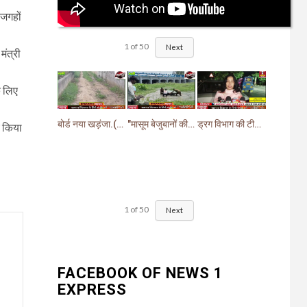
 जगहों
1
of
50
Next
मंत्री
े लिए
बोर्ड नया खड़ंजा.(गायब)झबरेड़ा विधायक वीरेंद्र जत्ती के प्रस्ताव पर pwd ने बनाया खड़ंजा
"मासूम बेजुबानों की दर्दनाक मौत: चंद घास के निवालों ने उजाड़ दी गरीब परिवारों की दुनिया"
ड्रग विभाग की टीम ने खांसी व सर्दी जुकाम में दी जाने वाली (सिरप) की खरीदारी व बिक्री पर लगाई रोक.
्य किया
1
of
50
Next
FACEBOOK OF NEWS 1
EXPRESS