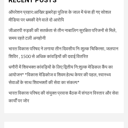
RECENT POSTS
आयोजन* *विकास मेडिकोज व शिवम
हेल्थ केयर की पहल, स्वास्थ्य सेवाओं
ऑपरेशन प्रहार:आखिर झबरेड़ा पुलिस के जाल में फंस ही गए सोशल
के साथ शिवभक्तों की सेवा का संकल्प*
मीडिया पर धमकी देने वाले दो आरोपि
जीआरपी रुड़की की सतर्कता से तीन नाबालिग सुरक्षित परिजनों से मिले,
5
UNCATEGORIZED
समय रहते टली अनहोनी
भारत विकास परिषद की संयुक्त प्रवास
बैठक में संगठन विस्तार और सेवा कार्यों
भारत विकास परिषद ने लगाया तीन दिवसीय निःशुल्क चिकित्सा, जलपान
पर जोर
शिविर , 1500 से अधिक कांवड़ियों की दवाई वितरित
धनौरी में शिवभक्त कांवड़ियों के लिए द्वितीय नि:शुल्क मेडिकल कैंप का
आयोजन* *विकास मेडिकोज व शिवम हेल्थ केयर की पहल, स्वास्थ्य
सेवाओं के साथ शिवभक्तों की सेवा का संकल्प*
भारत विकास परिषद की संयुक्त प्रवास बैठक में संगठन विस्तार और सेवा
कार्यों पर जोर