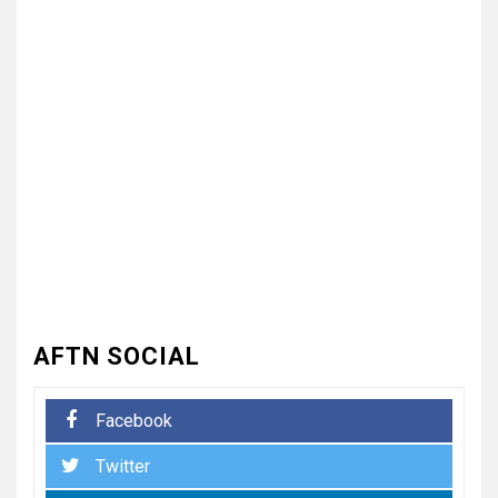
3
UNCATEGORIZED
भारत विकास परिषद ने लगाया तीन
दिवसीय निःशुल्क चिकित्सा, जलपान
शिविर , 1500 से अधिक कांवड़ियों की
दवाई वितरित
UNCATEGORIZED
4
धनौरी में शिवभक्त कांवड़ियों के लिए
द्वितीय नि:शुल्क मेडिकल कैंप का
आयोजन* *विकास मेडिकोज व शिवम
हेल्थ केयर की पहल, स्वास्थ्य सेवाओं
के साथ शिवभक्तों की सेवा का संकल्प*
AFTN SOCIAL
5
UNCATEGORIZED
Facebook
भारत विकास परिषद की संयुक्त प्रवास
Twitter
बैठक में संगठन विस्तार और सेवा कार्यों
पर जोर