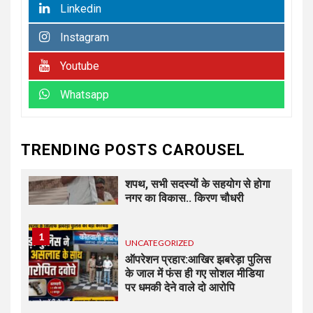
Linkedin
Instagram
6
UNCATEGORIZED
कोटवाल आलमपुर में लाखों की चोरी,
Youtube
पीड़ित ने पुलिस से कार्रवाई की लगाई
गुहार कई युवकों और कबाड़ी पर लगाए
Whatsapp
खरीद-फरोख्त के आरोप
7
UNCATEGORIZED
TRENDING POSTS CAROUSEL
अधिशासी अधिकारी हर्षवर्धन सिंह
रावत ने नामित सदस्यों को दिलाई
शपथ, सभी सदस्यों के सहयोग से होगा
नगर का विकास.. किरण चौधरी
1
UNCATEGORIZED
ऑपरेशन प्रहार:आखिर झबरेड़ा पुलिस
के जाल में फंस ही गए सोशल मीडिया
पर धमकी देने वाले दो आरोपि