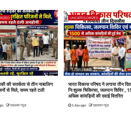
RIZED
UNCATEGORIZED
ad
1 min read
़की की सतर्कता से तीन नाबालिग
भारत विकास परिषद ने लगाया तीन दि
िजनों से मिले, समय रहते टली
निःशुल्क चिकित्सा, जलपान शिविर , 1
अधिक कांवड़ियों की दवाई वितरित
ago
तहलका न्यूज़
1 day ago
तहलका न्यूज़