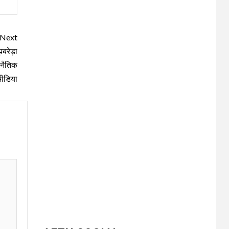
Next
बरेड़ा
UNCATEGORIZED
 नैतिक
भारत विकास परिषद ने
3
 मीडिया
लगाया तीन दिवसीय
निःशुल्क चिकित्सा,
जलपान शिविर , 1500 से
अधिक कांवड़ियों की दवाई
वितरित
UNCATEGORIZED
धनौरी में शिवभक्त
कांवड़ियों के लिए द्वितीय
4
नि:शुल्क मेडिकल कैंप का
आयोजन* *विकास
मेडिकोज व शिवम हेल्थ
केयर की पहल, स्वास्थ्य
सेवाओं के साथ शिवभक्तों