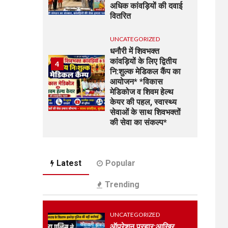
अधिक कांवड़ियों की दवाई
वितरित
UNCATEGORIZED
धनौरी में शिवभक्त
कांवड़ियों के लिए द्वितीय
4
नि:शुल्क मेडिकल कैंप का
आयोजन* *विकास
मेडिकोज व शिवम हेल्थ
केयर की पहल, स्वास्थ्य
सेवाओं के साथ शिवभक्तों
की सेवा का संकल्प*
UNCATEGORIZED
5
भारत विकास परिषद की
Latest
Popular
संयुक्त प्रवास बैठक में
संगठन विस्तार और सेवा
Trending
कार्यों पर जोर
UNCATEGORIZED
UNCATEGORIZED
कोटवाल आलमपुर में लाखों
ऑपरेशन प्रहार:आखिर
6