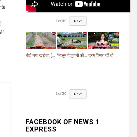
 के
1
of
50
Next
ी
हीं
बोर्ड नया खड़ंजा.(गायब)झबरेड़ा विधायक वीरेंद्र जत्ती के प्रस्ताव पर pwd ने बनाया खड़ंजा
"मासूम बेजुबानों की दर्दनाक मौत: चंद घास के निवालों ने उजाड़ दी गरीब परिवारों की दुनिया"
ड्रग विभाग की टीम ने खांसी व सर्दी जुकाम में दी जाने वाली (सिरप) की खरीदारी व बिक्री पर लगाई रोक.
1
of
50
Next
FACEBOOK OF NEWS 1
EXPRESS