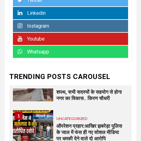
Twitter
बैठक में संगठन विस्तार और सेवा कार्यों
पर जोर
Linkedin
Instagram
6
UNCATEGORIZED
कोटवाल आलमपुर में लाखों की चोरी,
Youtube
पीड़ित ने पुलिस से कार्रवाई की लगाई
गुहार कई युवकों और कबाड़ी पर लगाए
Whatsapp
खरीद-फरोख्त के आरोप
7
UNCATEGORIZED
TRENDING POSTS CAROUSEL
अधिशासी अधिकारी हर्षवर्धन सिंह
रावत ने नामित सदस्यों को दिलाई
शपथ, सभी सदस्यों के सहयोग से होगा
नगर का विकास.. किरण चौधरी
1
UNCATEGORIZED
ऑपरेशन प्रहार:आखिर झबरेड़ा पुलिस
के जाल में फंस ही गए सोशल मीडिया
पर धमकी देने वाले दो आरोपि