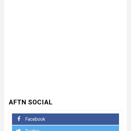
3
UNCATEGORIZED
भारत विकास परिषद ने लगाया तीन
दिवसीय निःशुल्क चिकित्सा, जलपान
शिविर , 1500 से अधिक कांवड़ियों की
दवाई वितरित
UNCATEGORIZED
4
धनौरी में शिवभक्त कांवड़ियों के लिए
द्वितीय नि:शुल्क मेडिकल कैंप का
आयोजन* *विकास मेडिकोज व शिवम
हेल्थ केयर की पहल, स्वास्थ्य सेवाओं
के साथ शिवभक्तों की सेवा का संकल्प*
AFTN SOCIAL
5
UNCATEGORIZED
Facebook
भारत विकास परिषद की संयुक्त प्रवास