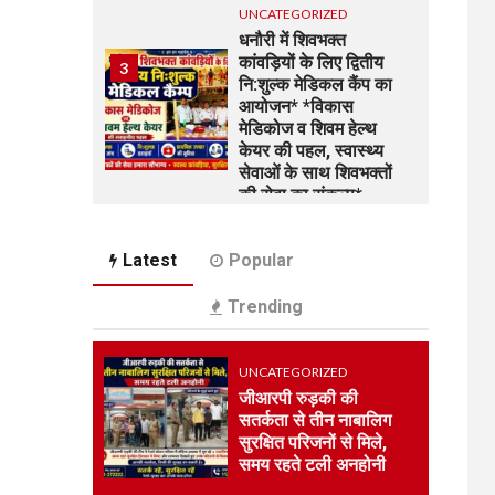
UNCATEGORIZED
धनौरी में शिवभक्त
कांवड़ियों के लिए द्वितीय
3
नि:शुल्क मेडिकल कैंप का
आयोजन* *विकास
मेडिकोज व शिवम हेल्थ
केयर की पहल, स्वास्थ्य
सेवाओं के साथ शिवभक्तों
की सेवा का संकल्प*
UNCATEGORIZED
4
Latest
Popular
भारत विकास परिषद की
संयुक्त प्रवास बैठक में
Trending
संगठन विस्तार और सेवा
कार्यों पर जोर
UNCATEGORIZED
UNCATEGORIZED
जीआरपी रुड़की की
कोटवाल आलमपुर में लाखों
सतर्कता से तीन नाबालिग
5
की चोरी, पीड़ित ने पुलिस
सुरक्षित परिजनों से मिले,
से कार्रवाई की लगाई गुहार
समय रहते टली अनहोनी
कई युवकों और कबाड़ी पर