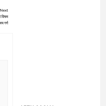
Next
ी विषम
जय गर्ग
UNCATEGORIZED
धनौरी में शिवभक्त
कांवड़ियों के लिए द्वितीय
3
नि:शुल्क मेडिकल कैंप का
आयोजन* *विकास
मेडिकोज व शिवम हेल्थ
केयर की पहल, स्वास्थ्य
सेवाओं के साथ शिवभक्तों
की सेवा का संकल्प*
UNCATEGORIZED
4
भारत विकास परिषद की