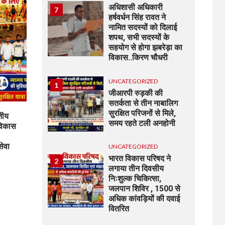
अधिशासी अधिकारी
7
हर्षवर्धन सिंह रावत ने
नामित सदस्यों को दिलाई
शपथ, सभी सदस्यों के
सहयोग से होगा झबरेड़ा का
विकास..किरण चौधरी
UNCATEGORIZED
1
जीआरपी रुड़की की
सतर्कता से तीन नाबालिग
सुरक्षित परिजनों से मिले,
ितीय
समय रहते टली अनहोनी
विकास
सेवा
UNCATEGORIZED
भारत विकास परिषद ने
2
लगाया तीन दिवसीय
निःशुल्क चिकित्सा,
जलपान शिविर , 1500 से
अधिक कांवड़ियों की दवाई
वितरित