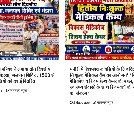
RIZED
UNCATEGORIZED
ad
1 min read
 परिषद ने लगाया तीन दिवसीय
धनौरी में शिवभक्त कांवड़ियों के लिए द्व
कित्सा, जलपान शिविर , 1500 से
नि:शुल्क मेडिकल कैंप का आयोजन* *
ियों की दवाई वितरित
मेडिकोज व शिवम हेल्थ केयर की पहल,
स्वास्थ्य सेवाओं के साथ शिवभक्तों की 
ago
तहलका न्यूज़
का संकल्प*
2 days ago
तहलका न्यूज़