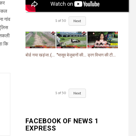
ेकर
ेडिकल
ा गांव
1
of
50
Next
पुलिस
द नकली
हा कि
बोर्ड नया खड़ंजा.(गायब)झबरेड़ा विधायक वीरेंद्र जत्ती के प्रस्ताव पर pwd ने बनाया खड़ंजा
"मासूम बेजुबानों की दर्दनाक मौत: चंद घास के निवालों ने उजाड़ दी गरीब परिवारों की दुनिया"
ड्रग विभाग की टीम ने खांसी व सर्दी जुकाम में दी जाने वाली (सिरप) की खरीदारी व बिक्री पर लगाई रोक.
1
of
50
Next
FACEBOOK OF NEWS 1
EXPRESS