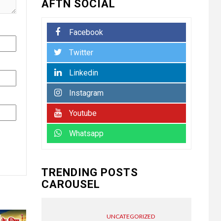
AFTN SOCIAL
संयुक्त प्रवास बैठक में
संगठन विस्तार और सेवा
कार्यों पर जोर
Facebook
UNCATEGORIZED
Twitter
कोटवाल आलमपुर में लाखों
5
की चोरी, पीड़ित ने पुलिस
Linkedin
से कार्रवाई की लगाई गुहार
कई युवकों और कबाड़ी पर
Instagram
लगाए खरीद-फरोख्त के
आरोप
Youtube
Whatsapp
UNCATEGORIZED
अधिशासी
6
अधिकारी हर्षवर्धन सिंह
रावत ने नामित सदस्यों को
TRENDING POSTS
दिलाई शपथ, सभी सदस्यों
CAROUSEL
के सहयोग से होगा नगर का
विकास.. किरण चौधरी
UNCATEGORIZED