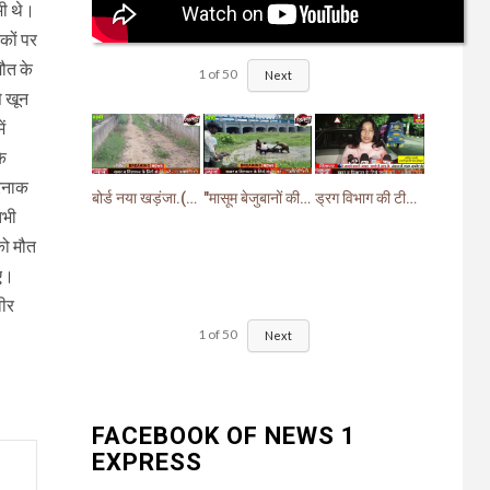
भी थे।
कों पर
मौत के
1
of
50
Next
े खून
ं
े
तरनाक
बोर्ड नया खड़ंजा.(गायब)झबरेड़ा विधायक वीरेंद्र जत्ती के प्रस्ताव पर pwd ने बनाया खड़ंजा
"मासूम बेजुबानों की दर्दनाक मौत: चंद घास के निवालों ने उजाड़ दी गरीब परिवारों की दुनिया"
ड्रग विभाग की टीम ने खांसी व सर्दी जुकाम में दी जाने वाली (सिरप) की खरीदारी व बिक्री पर लगाई रोक.
तभी
को मौत
गए।
वीर
1
of
50
Next
FACEBOOK OF NEWS 1
EXPRESS