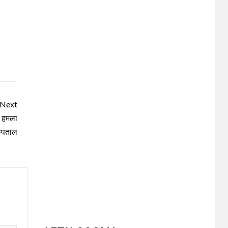
UNCATEGORIZED
भारत विकास परिषद ने
3
लगाया तीन दिवसीय
निःशुल्क चिकित्सा,
Next
जलपान शिविर , 1500 से
अधिक कांवड़ियों की दवाई
ा हमला
वितरित
स्पताल
UNCATEGORIZED
धनौरी में शिवभक्त
कांवड़ियों के लिए द्वितीय
4
नि:शुल्क मेडिकल कैंप का
आयोजन* *विकास
मेडिकोज व शिवम हेल्थ
केयर की पहल, स्वास्थ्य
सेवाओं के साथ शिवभक्तों