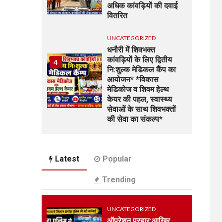
अधिक कांवड़ियों की दवाई
वितरित
UNCATEGORIZED
धनौरी में शिवभक्त
कांवड़ियों के लिए द्वितीय
4
नि:शुल्क मेडिकल कैंप का
आयोजन* *विकास
मेडिकोज व शिवम हेल्थ
केयर की पहल, स्वास्थ्य
सेवाओं के साथ शिवभक्तों
की सेवा का संकल्प*
UNCATEGORIZED
5
भारत विकास परिषद की
Latest
Popular
संयुक्त प्रवास बैठक में
संगठन विस्तार और सेवा
Trending
कार्यों पर जोर
UNCATEGORIZED
UNCATEGORIZED
कोटवाल आलमपुर में लाखों
ऑपरेशन प्रहार:आखिर
6