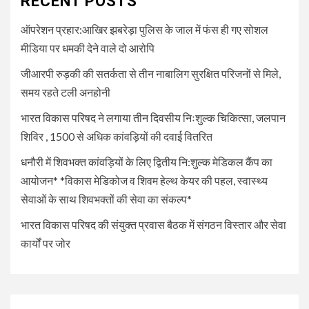
RECENT POSTS
आयोजन* *विकास मेडिकोज व शिवम
हेल्थ केयर की पहल, स्वास्थ्य सेवाओं
ऑपरेशन प्रहार:आखिर झबरेड़ा पुलिस के जाल में फंस ही गए सोशल
के साथ शिवभक्तों की सेवा का संकल्प*
मीडिया पर धमकी देने वाले दो आरोपि
जीआरपी रुड़की की सतर्कता से तीन नाबालिग सुरक्षित परिजनों से मिले,
5
UNCATEGORIZED
समय रहते टली अनहोनी
भारत विकास परिषद की संयुक्त प्रवास
बैठक में संगठन विस्तार और सेवा कार्यों
भारत विकास परिषद ने लगाया तीन दिवसीय निःशुल्क चिकित्सा, जलपान
पर जोर
शिविर , 1500 से अधिक कांवड़ियों की दवाई वितरित
धनौरी में शिवभक्त कांवड़ियों के लिए द्वितीय नि:शुल्क मेडिकल कैंप का
आयोजन* *विकास मेडिकोज व शिवम हेल्थ केयर की पहल, स्वास्थ्य
सेवाओं के साथ शिवभक्तों की सेवा का संकल्प*
भारत विकास परिषद की संयुक्त प्रवास बैठक में संगठन विस्तार और सेवा
कार्यों पर जोर