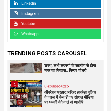
Linkedin
Instagram
6
UNCATEGORIZED
कोटवाल आलमपुर में लाखों की चोरी,
Youtube
पीड़ित ने पुलिस से कार्रवाई की लगाई
गुहार कई युवकों और कबाड़ी पर लगाए
Whatsapp
खरीद-फरोख्त के आरोप
7
UNCATEGORIZED
TRENDING POSTS CAROUSEL
अधिशासी अधिकारी हर्षवर्धन सिंह
रावत ने नामित सदस्यों को दिलाई
शपथ, सभी सदस्यों के सहयोग से होगा
नगर का विकास.. किरण चौधरी
1
UNCATEGORIZED
ऑपरेशन प्रहार:आखिर झबरेड़ा पुलिस
के जाल में फंस ही गए सोशल मीडिया
पर धमकी देने वाले दो आरोपि