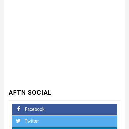
3
UNCATEGORIZED
भारत विकास परिषद ने लगाया तीन
दिवसीय निःशुल्क चिकित्सा, जलपान
शिविर , 1500 से अधिक कांवड़ियों की
दवाई वितरित
UNCATEGORIZED
4
धनौरी में शिवभक्त कांवड़ियों के लिए
द्वितीय नि:शुल्क मेडिकल कैंप का
आयोजन* *विकास मेडिकोज व शिवम
हेल्थ केयर की पहल, स्वास्थ्य सेवाओं
के साथ शिवभक्तों की सेवा का संकल्प*
AFTN SOCIAL
5
UNCATEGORIZED
Facebook
भारत विकास परिषद की संयुक्त प्रवास
Twitter
बैठक में संगठन विस्तार और सेवा कार्यों
पर जोर