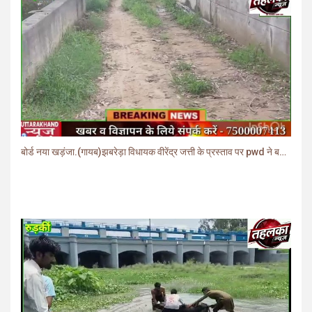
बोर्ड नया खड़ंजा.(गायब)झबरेड़ा विधायक वीरेंद्र जत्ती के प्रस्ताव पर pwd ने बनाया खड़ंजा