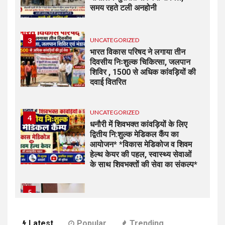
समय रहते टली अनहोनी
3
UNCATEGORIZED
भारत विकास परिषद ने लगाया तीन
दिवसीय निःशुल्क चिकित्सा, जलपान
शिविर , 1500 से अधिक कांवड़ियों की
दवाई वितरित
UNCATEGORIZED
4
धनौरी में शिवभक्त कांवड़ियों के लिए
द्वितीय नि:शुल्क मेडिकल कैंप का
आयोजन* *विकास मेडिकोज व शिवम
हेल्थ केयर की पहल, स्वास्थ्य सेवाओं
के साथ शिवभक्तों की सेवा का संकल्प*
5
UNCATEGORIZED
भारत विकास परिषद की संयुक्त प्रवास
बैठक में संगठन विस्तार और सेवा कार्यों
Latest
Popular
Trending