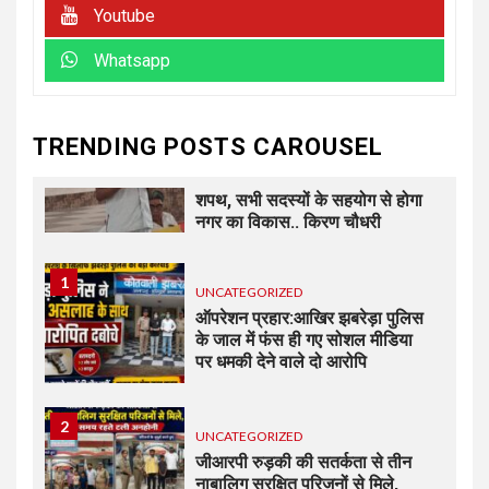
Youtube
पीड़ित ने पुलिस से कार्रवाई की लगाई
गुहार कई युवकों और कबाड़ी पर लगाए
Whatsapp
खरीद-फरोख्त के आरोप
7
UNCATEGORIZED
TRENDING POSTS CAROUSEL
अधिशासी अधिकारी हर्षवर्धन सिंह
रावत ने नामित सदस्यों को दिलाई
शपथ, सभी सदस्यों के सहयोग से होगा
नगर का विकास.. किरण चौधरी
1
UNCATEGORIZED
ऑपरेशन प्रहार:आखिर झबरेड़ा पुलिस
के जाल में फंस ही गए सोशल मीडिया
पर धमकी देने वाले दो आरोपि
2
UNCATEGORIZED
जीआरपी रुड़की की सतर्कता से तीन
नाबालिग सुरक्षित परिजनों से मिले,