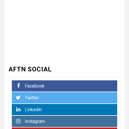
भारत विकास परिषद ने लगाया तीन
दिवसीय निःशुल्क चिकित्सा, जलपान
शिविर , 1500 से अधिक कांवड़ियों की
दवाई वितरित
UNCATEGORIZED
4
धनौरी में शिवभक्त कांवड़ियों के लिए
द्वितीय नि:शुल्क मेडिकल कैंप का
आयोजन* *विकास मेडिकोज व शिवम
हेल्थ केयर की पहल, स्वास्थ्य सेवाओं
के साथ शिवभक्तों की सेवा का संकल्प*
AFTN SOCIAL
5
UNCATEGORIZED
Facebook
भारत विकास परिषद की संयुक्त प्रवास
Twitter
बैठक में संगठन विस्तार और सेवा कार्यों
पर जोर
Linkedin
Instagram
6
UNCATEGORIZED
कोटवाल आलमपुर में लाखों की चोरी,