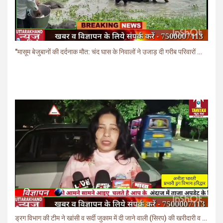
"मासूम बेजुबानों की दर्दनाक मौत: चंद घास के निवालों ने उजाड़ दी गरीब परिवारों की दुनिया"
ड्रग विभाग की टीम ने खांसी व सर्दी जुकाम में दी जाने वाली (सिरप) की खरीदारी व बिक्री पर लगाई रोक.