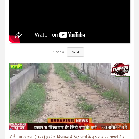
1
of
50
Next
बोर्ड नया खड़ंजा.(गायब)झबरेड़ा विधायक वीरेंद्र जत्ती के प्रस्ताव पर pwd ने बनाया खड़ंजा