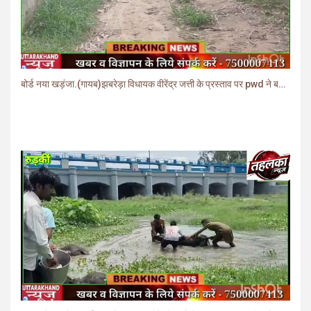
बोर्ड नया खड़ंजा.(गायब)झबरेड़ा विधायक वीरेंद्र जत्ती के प्रस्ताव पर pwd ने बनाया खड़ंजा