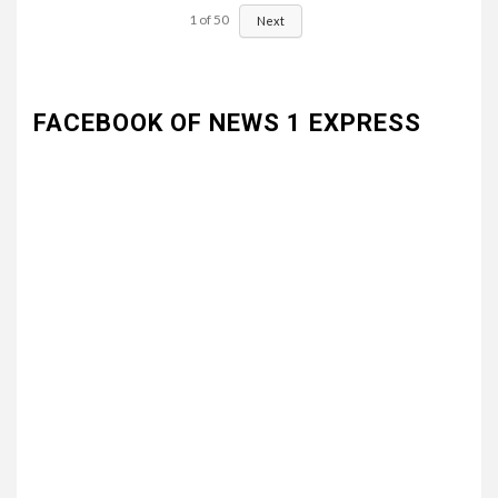
1
of
50
Next
FACEBOOK OF NEWS 1 EXPRESS
3
UNCATEGORIZED
भारत विकास परिषद की संयुक्त प्रवास
बैठक में संगठन विस्तार और सेवा कार्यों
पर जोर
4
UNCATEGORIZED
कोटवाल आलमपुर में लाखों की चोरी,