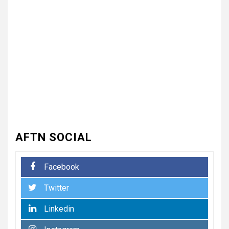
UNCATEGORIZED
3
धनौरी में शिवभक्त कांवड़ियों के लिए
द्वितीय नि:शुल्क मेडिकल कैंप का
आयोजन* *विकास मेडिकोज व शिवम
हेल्थ केयर की पहल, स्वास्थ्य सेवाओं
के साथ शिवभक्तों की सेवा का संकल्प*
4
UNCATEGORIZED
भारत विकास परिषद की संयुक्त प्रवास
बैठक में संगठन विस्तार और सेवा कार्यों
पर जोर
AFTN SOCIAL
5
UNCATEGORIZED
Facebook
कोटवाल आलमपुर में लाखों की चोरी,
पीड़ित ने पुलिस से कार्रवाई की लगाई
Twitter
गुहार कई युवकों और कबाड़ी पर लगाए
खरीद-फरोख्त के आरोप
Linkedin