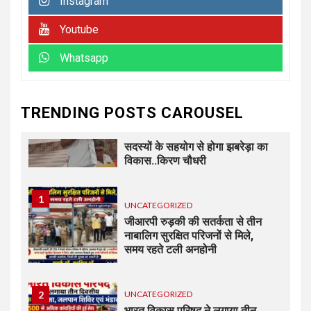
Instagram
6
UNCATEGORIZED
अधिशासी अधिकारी हर्षवर्धन सिंह
Youtube
रावत ने नामित सदस्यों को दिलाई
शपथ, सभी सदस्यों के सहयोग से होगा
Whatsapp
नगर का विकास.. किरण चौधरी
7
UNCATEGORIZED
TRENDING POSTS CAROUSEL
अधिशासी अधिकारी हर्षवर्धन सिंह रावत
ने नामित सदस्यों को दिलाई शपथ, सभी
सदस्यों के सहयोग से होगा झबरेड़ा का
विकास..किरण चौधरी
1
UNCATEGORIZED
जीआरपी रुड़की की सतर्कता से तीन
नाबालिग सुरक्षित परिजनों से मिले,
समय रहते टली अनहोनी
2
UNCATEGORIZED
भारत विकास परिषद ने लगाया तीन