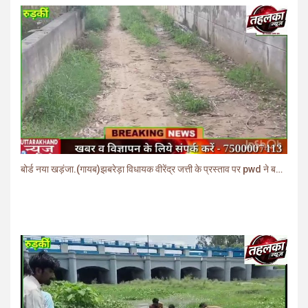
बोर्ड नया खड़ंजा.(गायब)झबरेड़ा विधायक वीरेंद्र जत्ती के प्रस्ताव पर pwd ने बनाया खड़ंजा