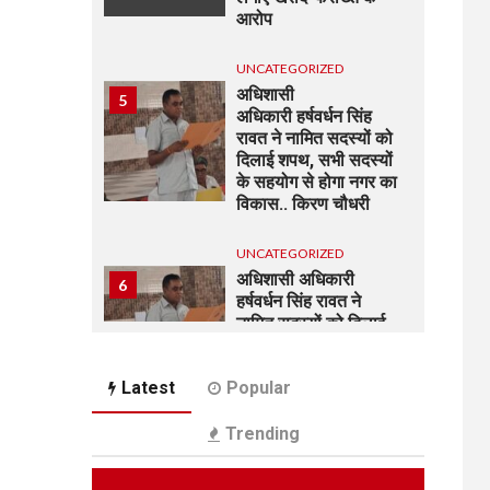
आरोप
UNCATEGORIZED
अधिशासी
5
अधिकारी हर्षवर्धन सिंह
रावत ने नामित सदस्यों को
दिलाई शपथ, सभी सदस्यों
के सहयोग से होगा नगर का
विकास.. किरण चौधरी
UNCATEGORIZED
अधिशासी अधिकारी
6
हर्षवर्धन सिंह रावत ने
नामित सदस्यों को दिलाई
शपथ, सभी सदस्यों के
सहयोग से होगा झबरेड़ा का
Latest
Popular
विकास..किरण चौधरी
Trending
UNCATEGORIZED
7
रेलवे स्टेशन रुड़की पर
मिलीं दो नाबालिग बहनें,