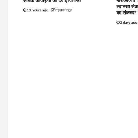
अधिक कांवड़ियों की दवाई वितरित
मेडिकोज व 
स्वास्थ्य से
13 hours ago
तहलका न्यूज़
का संकल्प*
2 days ago