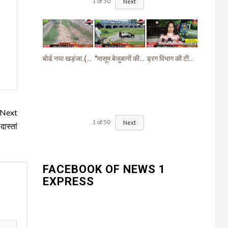
1
of
50
Next
बोर्ड नया खड़ंजा.(गायब)झबरेड़ा विधायक वीरेंद्र जत्ती के प्रस्ताव पर pwd ने बनाया खड़ंजा
"मासूम बेजुबानों की दर्दनाक मौत: चंद घास के निवालों ने उजाड़ दी गरीब परिवारों की दुनिया"
ड्रग विभाग की टीम ने खांसी व सर्दी जुकाम में दी जाने वाली (सिरप) की खरीदारी व बिक्री पर लगाई रोक.
Next
1
of
50
Next
ास्तां
FACEBOOK OF NEWS 1
EXPRESS
UNCATEGORIZED
3
भारत विकास परिषद की