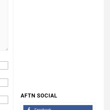
संयुक्त प्रवास बैठक में
संगठन विस्तार और सेवा
कार्यों पर जोर
UNCATEGORIZED
कोटवाल आलमपुर में लाखों
4
की चोरी, पीड़ित ने पुलिस
से कार्रवाई की लगाई गुहार
कई युवकों और कबाड़ी पर
लगाए खरीद-फरोख्त के
आरोप
UNCATEGORIZED
अधिशासी
5
अधिकारी हर्षवर्धन सिंह
रावत ने नामित सदस्यों को
दिलाई शपथ, सभी सदस्यों
के सहयोग से होगा नगर का
विकास.. किरण चौधरी
AFTN SOCIAL
UNCATEGORIZED
Facebook