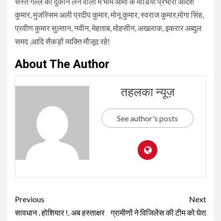
सस्ते गल्ले की दुकान लेने वालों में भीम आर्मी के मीडिया प्रभारी आदेश
कुमार, मुजस्सिम अली प्रदीप कुमार, मोनू कुमार, स्वराज कुमार,मोगा सिंह,
प्रवीण कुमार सुल्तान, नवीन, मेहताब, मोहसीन, अखलाक, इकरार अब्दुल
समद ,आदि सैकड़ों व्यक्ति मौजूद रहे!
About The Author
तहलका न्यूज़
See author's posts
Continue
Previous
Next
Reading
सावधान . होशियार !. अब हस्ताक्षर
ग्रामीणों ने विजिलेंस की टीम को घेरा