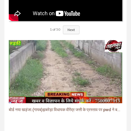
1
of
50
Next
बोर्ड नया खड़ंजा.(गायब)झबरेड़ा विधायक वीरेंद्र जत्ती के प्रस्ताव पर pwd ने बनाया खड़ंजा