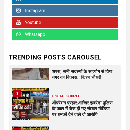
Instagram
6
UNCATEGORIZED
कोटवाल आलमपुर में लाखों की चोरी,
Youtube
पीड़ित ने पुलिस से कार्रवाई की लगाई
गुहार कई युवकों और कबाड़ी पर लगाए
Whatsapp
खरीद-फरोख्त के आरोप
7
UNCATEGORIZED
TRENDING POSTS CAROUSEL
अधिशासी अधिकारी हर्षवर्धन सिंह
रावत ने नामित सदस्यों को दिलाई
शपथ, सभी सदस्यों के सहयोग से होगा
नगर का विकास.. किरण चौधरी
1
UNCATEGORIZED
ऑपरेशन प्रहार:आखिर झबरेड़ा पुलिस
के जाल में फंस ही गए सोशल मीडिया
पर धमकी देने वाले दो आरोपि