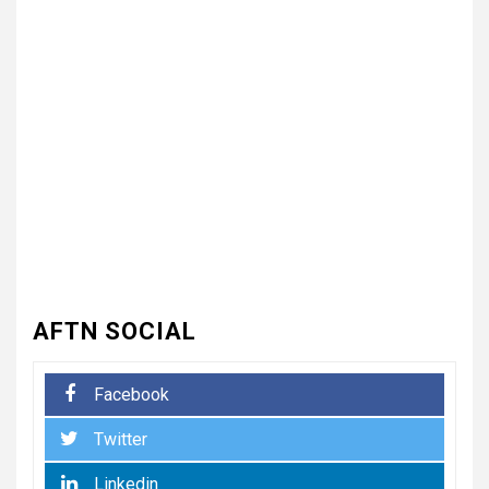
3
UNCATEGORIZED
भारत विकास परिषद ने लगाया तीन
दिवसीय निःशुल्क चिकित्सा, जलपान
शिविर , 1500 से अधिक कांवड़ियों की
दवाई वितरित
UNCATEGORIZED
4
धनौरी में शिवभक्त कांवड़ियों के लिए
द्वितीय नि:शुल्क मेडिकल कैंप का
आयोजन* *विकास मेडिकोज व शिवम
हेल्थ केयर की पहल, स्वास्थ्य सेवाओं
के साथ शिवभक्तों की सेवा का संकल्प*
AFTN SOCIAL
5
UNCATEGORIZED
Facebook
भारत विकास परिषद की संयुक्त प्रवास
Twitter
बैठक में संगठन विस्तार और सेवा कार्यों
पर जोर
Linkedin