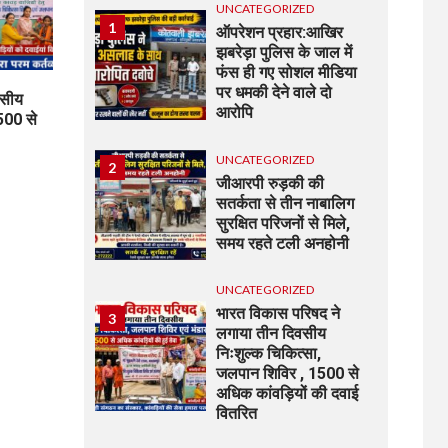
UNCATEGORIZED
1
ऑपरेशन प्रहार:आखिर
झबरेड़ा पुलिस के जाल में
फंस ही गए सोशल मीडिया
पर धमकी देने वाले दो
वसीय
आरोपि
500 से
UNCATEGORIZED
2
जीआरपी रुड़की की
सतर्कता से तीन नाबालिग
सुरक्षित परिजनों से मिले,
समय रहते टली अनहोनी
UNCATEGORIZED
भारत विकास परिषद ने
3
लगाया तीन दिवसीय
निःशुल्क चिकित्सा,
जलपान शिविर , 1500 से
अधिक कांवड़ियों की दवाई
वितरित