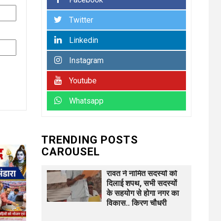
भारत विकास परिषद की
संयुक्त प्रवास बैठक में
Twitter
संगठन विस्तार और सेवा
कार्यों पर जोर
Linkedin
UNCATEGORIZED
Instagram
कोटवाल आलमपुर में लाखों
6
की चोरी, पीड़ित ने पुलिस
Youtube
से कार्रवाई की लगाई गुहार
कई युवकों और कबाड़ी पर
Whatsapp
लगाए खरीद-फरोख्त के
आरोप
TRENDING POSTS
UNCATEGORIZED
CAROUSEL
अधिशासी
7
अधिकारी हर्षवर्धन सिंह
रावत ने नामित सदस्यों को
दिलाई शपथ, सभी सदस्यों
के सहयोग से होगा नगर का
विकास.. किरण चौधरी