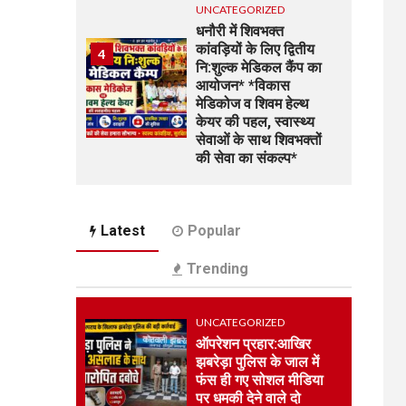
UNCATEGORIZED
धनौरी में शिवभक्त
कांवड़ियों के लिए द्वितीय
4
नि:शुल्क मेडिकल कैंप का
आयोजन* *विकास
मेडिकोज व शिवम हेल्थ
केयर की पहल, स्वास्थ्य
सेवाओं के साथ शिवभक्तों
की सेवा का संकल्प*
UNCATEGORIZED
5
भारत विकास परिषद की
Latest
Popular
संयुक्त प्रवास बैठक में
संगठन विस्तार और सेवा
Trending
कार्यों पर जोर
UNCATEGORIZED
UNCATEGORIZED
कोटवाल आलमपुर में लाखों
ऑपरेशन प्रहार:आखिर
6
की चोरी, पीड़ित ने पुलिस
झबरेड़ा पुलिस के जाल में
से कार्रवाई की लगाई गुहार
फंस ही गए सोशल मीडिया
कई युवकों और कबाड़ी पर
पर धमकी देने वाले दो