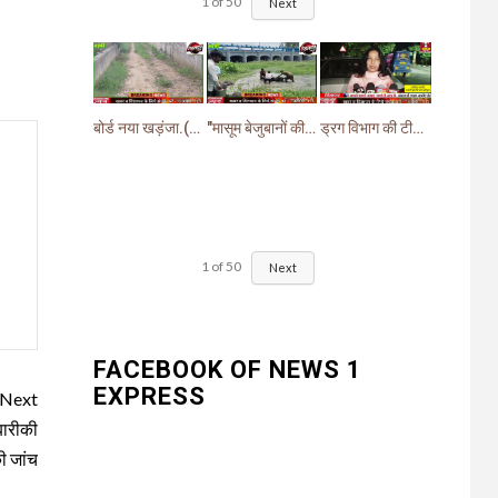
1
of
50
Next
बोर्ड नया खड़ंजा.(गायब)झबरेड़ा विधायक वीरेंद्र जत्ती के प्रस्ताव पर pwd ने बनाया खड़ंजा
"मासूम बेजुबानों की दर्दनाक मौत: चंद घास के निवालों ने उजाड़ दी गरीब परिवारों की दुनिया"
ड्रग विभाग की टीम ने खांसी व सर्दी जुकाम में दी जाने वाली (सिरप) की खरीदारी व बिक्री पर लगाई रोक.
1
of
50
Next
FACEBOOK OF NEWS 1
EXPRESS
Next
बारीकी
ी जांच