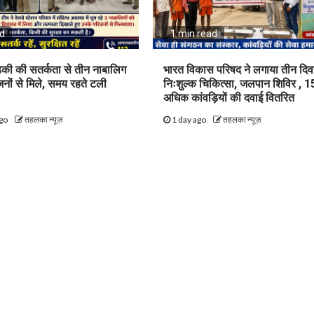
ad
1 min read
़की की सतर्कता से तीन नाबालिग
भारत विकास परिषद ने लगाया तीन दि
िजनों से मिले, समय रहते टली
निःशुल्क चिकित्सा, जलपान शिविर , 1
अधिक कांवड़ियों की दवाई वितरित
ago
तहलका न्यूज़
1 day ago
तहलका न्यूज़