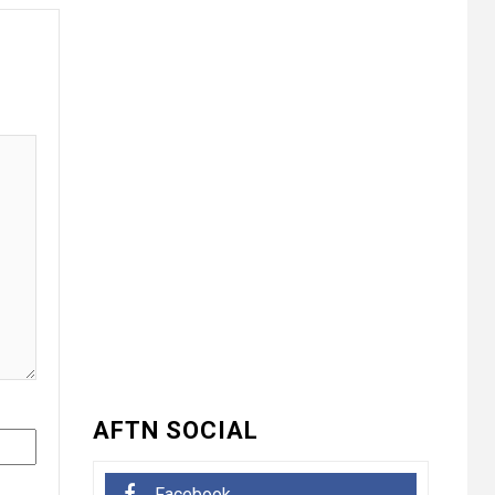
UNCATEGORIZED
भारत विकास परिषद ने
3
लगाया तीन दिवसीय
निःशुल्क चिकित्सा,
जलपान शिविर , 1500 से
अधिक कांवड़ियों की दवाई
वितरित
UNCATEGORIZED
धनौरी में शिवभक्त
कांवड़ियों के लिए द्वितीय
4
नि:शुल्क मेडिकल कैंप का
आयोजन* *विकास
मेडिकोज व शिवम हेल्थ
केयर की पहल, स्वास्थ्य
सेवाओं के साथ शिवभक्तों
AFTN SOCIAL
की सेवा का संकल्प*
UNCATEGORIZED
5
Facebook