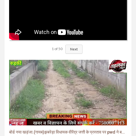
1
of
50
Next
बोर्ड नया खड़ंजा.(गायब)झबरेड़ा विधायक वीरेंद्र जत्ती के प्रस्ताव पर pwd ने बनाया खड़ंजा