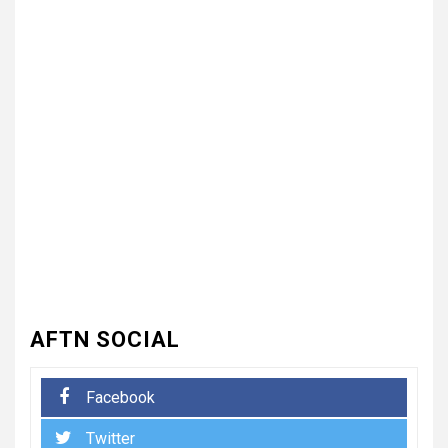
3
UNCATEGORIZED
भारत विकास परिषद ने लगाया तीन
दिवसीय निःशुल्क चिकित्सा, जलपान
शिविर , 1500 से अधिक कांवड़ियों की
दवाई वितरित
UNCATEGORIZED
4
धनौरी में शिवभक्त कांवड़ियों के लिए
द्वितीय नि:शुल्क मेडिकल कैंप का
आयोजन* *विकास मेडिकोज व शिवम
हेल्थ केयर की पहल, स्वास्थ्य सेवाओं
के साथ शिवभक्तों की सेवा का संकल्प*
AFTN SOCIAL
5
UNCATEGORIZED
Facebook
भारत विकास परिषद की संयुक्त प्रवास
Twitter
बैठक में संगठन विस्तार और सेवा कार्यों