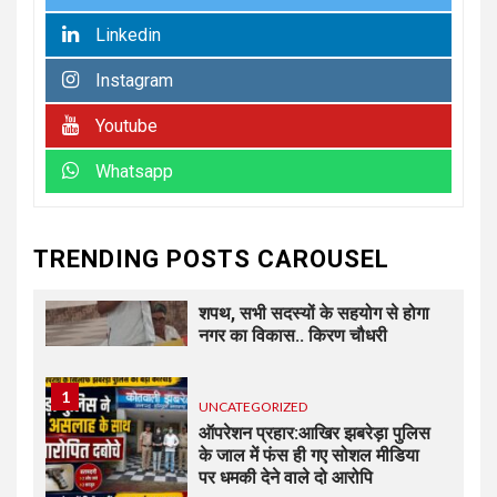
पर जोर
Linkedin
Instagram
6
UNCATEGORIZED
कोटवाल आलमपुर में लाखों की चोरी,
Youtube
पीड़ित ने पुलिस से कार्रवाई की लगाई
गुहार कई युवकों और कबाड़ी पर लगाए
Whatsapp
खरीद-फरोख्त के आरोप
7
UNCATEGORIZED
TRENDING POSTS CAROUSEL
अधिशासी अधिकारी हर्षवर्धन सिंह
रावत ने नामित सदस्यों को दिलाई
शपथ, सभी सदस्यों के सहयोग से होगा
नगर का विकास.. किरण चौधरी
1
UNCATEGORIZED
ऑपरेशन प्रहार:आखिर झबरेड़ा पुलिस
के जाल में फंस ही गए सोशल मीडिया
पर धमकी देने वाले दो आरोपि