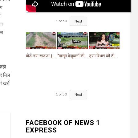
जय
ं
1
of
50
Next
ना
का
बोर्ड नया खड़ंजा.(गायब)झबरेड़ा विधायक वीरेंद्र जत्ती के प्रस्ताव पर pwd ने बनाया खड़ंजा
"मासूम बेजुबानों की दर्दनाक मौत: चंद घास के निवालों ने उजाड़ दी गरीब परिवारों की दुनिया"
ड्रग विभाग की टीम ने खांसी व सर्दी जुकाम में दी जाने वाली (सिरप) की खरीदारी व बिक्री पर लगाई रोक.
 कहा
गर मिल
 खर्चे
1
of
50
Next
FACEBOOK OF NEWS 1
EXPRESS