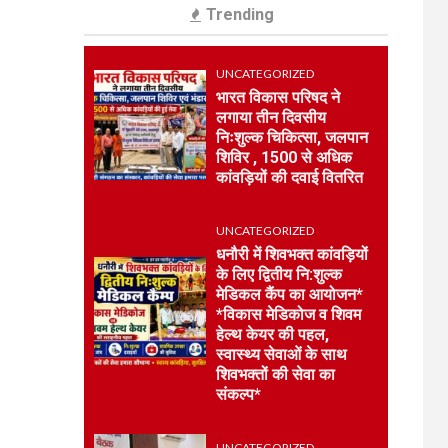
Trending
UNCATEGORIZED
7
रेलवे स्टेशन रुड़की पर
मिलीं दो नाबालिग बहनें,
UNCATEGORIZED
जीआरपी ने सकुशल
भारत विकास परिषद ने
परिजनों को सौंपा
लगाया तीन दिवसीय
निःशुल्क चिकित्सा, जलपान
UNCATEGORIZED
शिविर , 1500 से अधिक
भारत विकास परिषद ने
कांवड़ियों की दवाई वितरित
1
लगाया तीन दिवसीय
निःशुल्क चिकित्सा,
UNCATEGORIZED
जलपान शिविर , 1500 से
धनौरी में शिवभक्त कांवड़ियों
अधिक कांवड़ियों की दवाई
के लिए द्वितीय नि:शुल्क
वितरित
मेडिकल कैंप का आयोजन*
*विकास मेडिकोज व शिवम
UNCATEGORIZED
हेल्थ केयर की पहल,
धनौरी में शिवभक्त
स्वास्थ्य सेवाओं के साथ
कांवड़ियों के लिए द्वितीय
2
शिवभक्तों की सेवा का
नि:शुल्क मेडिकल कैंप का
संकल्प*
आयोजन* *विकास
मेडिकोज व शिवम हेल्थ
केयर की पहल, स्वास्थ्य
UNCATEGORIZED