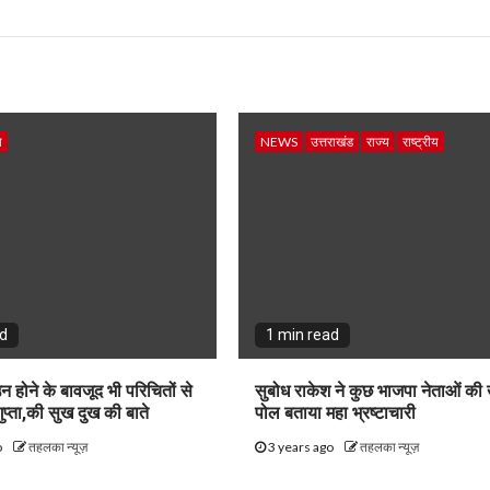
य
NEWS
उत्तराखंड
राज्य
राष्ट्रीय
ad
1 min read
उन होने के बावजूद भी परिचितों से
सुबोध राकेश ने कुछ भाजपा नेताओं की
ुप्ता,की सुख दुख की बाते
पोल बताया महा भ्रष्टाचारी
o
तहलका न्यूज़
3 years ago
तहलका न्यूज़