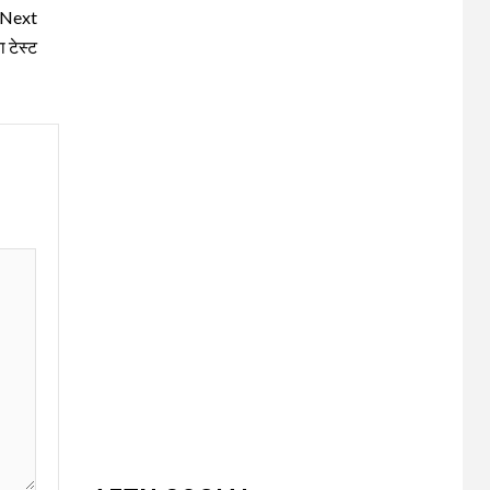
Next
ा टेस्ट
UNCATEGORIZED
भारत विकास परिषद ने
3
लगाया तीन दिवसीय
निःशुल्क चिकित्सा,
जलपान शिविर , 1500 से
अधिक कांवड़ियों की दवाई
वितरित
UNCATEGORIZED
धनौरी में शिवभक्त
कांवड़ियों के लिए द्वितीय
4
नि:शुल्क मेडिकल कैंप का
आयोजन* *विकास
मेडिकोज व शिवम हेल्थ
केयर की पहल, स्वास्थ्य
सेवाओं के साथ शिवभक्तों