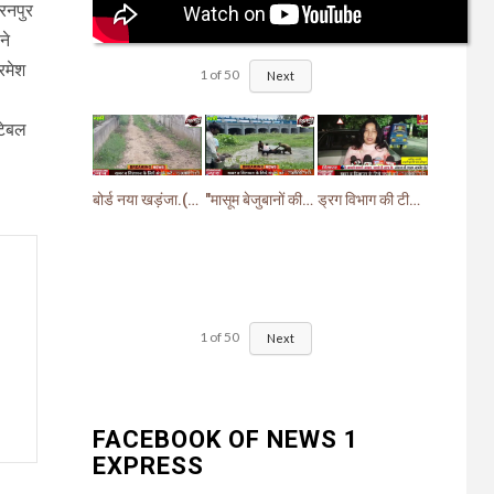
रनपुर
ने
रमेश
1
of
50
Next
्टेबल
बोर्ड नया खड़ंजा.(गायब)झबरेड़ा विधायक वीरेंद्र जत्ती के प्रस्ताव पर pwd ने बनाया खड़ंजा
"मासूम बेजुबानों की दर्दनाक मौत: चंद घास के निवालों ने उजाड़ दी गरीब परिवारों की दुनिया"
ड्रग विभाग की टीम ने खांसी व सर्दी जुकाम में दी जाने वाली (सिरप) की खरीदारी व बिक्री पर लगाई रोक.
1
of
50
Next
FACEBOOK OF NEWS 1
EXPRESS