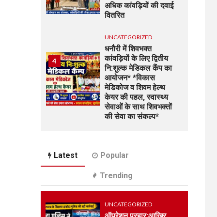
अधिक कांवड़ियों की दवाई
वितरित
UNCATEGORIZED
धनौरी में शिवभक्त
कांवड़ियों के लिए द्वितीय
4
नि:शुल्क मेडिकल कैंप का
आयोजन* *विकास
मेडिकोज व शिवम हेल्थ
केयर की पहल, स्वास्थ्य
सेवाओं के साथ शिवभक्तों
की सेवा का संकल्प*
UNCATEGORIZED
5
भारत विकास परिषद की
Latest
Popular
संयुक्त प्रवास बैठक में
संगठन विस्तार और सेवा
Trending
कार्यों पर जोर
UNCATEGORIZED
UNCATEGORIZED
कोटवाल आलमपुर में लाखों
ऑपरेशन प्रहार:आखिर
6