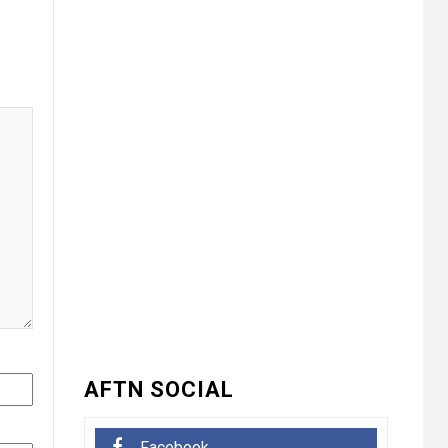
UNCATEGORIZED
भारत विकास परिषद ने
3
लगाया तीन दिवसीय
निःशुल्क चिकित्सा,
जलपान शिविर , 1500 से
अधिक कांवड़ियों की दवाई
वितरित
UNCATEGORIZED
धनौरी में शिवभक्त
कांवड़ियों के लिए द्वितीय
4
नि:शुल्क मेडिकल कैंप का
आयोजन* *विकास
मेडिकोज व शिवम हेल्थ
केयर की पहल, स्वास्थ्य
सेवाओं के साथ शिवभक्तों
AFTN SOCIAL
की सेवा का संकल्प*
UNCATEGORIZED
5
Facebook