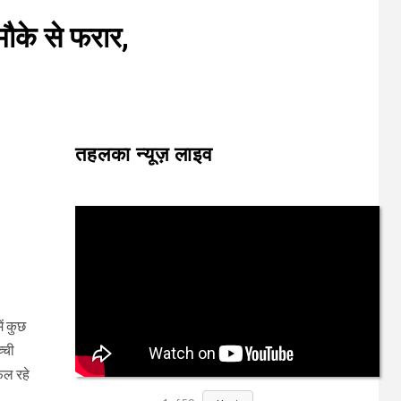
मौके से फरार,
तहलका न्यूज़ लाइव
ें कुछ
्ची
फल रहे