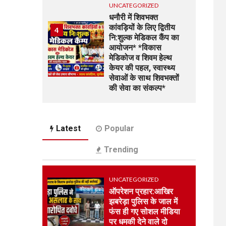
UNCATEGORIZED
धनौरी में शिवभक्त
कांवड़ियों के लिए द्वितीय
4
नि:शुल्क मेडिकल कैंप का
आयोजन* *विकास
मेडिकोज व शिवम हेल्थ
केयर की पहल, स्वास्थ्य
सेवाओं के साथ शिवभक्तों
की सेवा का संकल्प*
UNCATEGORIZED
5
भारत विकास परिषद की
Latest
Popular
संयुक्त प्रवास बैठक में
संगठन विस्तार और सेवा
Trending
कार्यों पर जोर
UNCATEGORIZED
UNCATEGORIZED
कोटवाल आलमपुर में लाखों
ऑपरेशन प्रहार:आखिर
6
की चोरी, पीड़ित ने पुलिस
झबरेड़ा पुलिस के जाल में
से कार्रवाई की लगाई गुहार
फंस ही गए सोशल मीडिया
कई युवकों और कबाड़ी पर
पर धमकी देने वाले दो