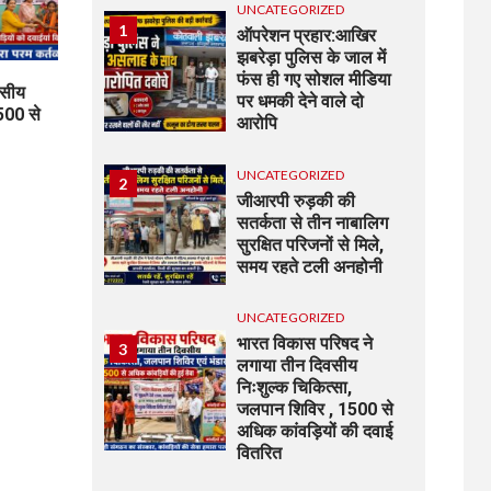
UNCATEGORIZED
1
ऑपरेशन प्रहार:आखिर
झबरेड़ा पुलिस के जाल में
फंस ही गए सोशल मीडिया
वसीय
पर धमकी देने वाले दो
500 से
आरोपि
UNCATEGORIZED
2
जीआरपी रुड़की की
सतर्कता से तीन नाबालिग
सुरक्षित परिजनों से मिले,
समय रहते टली अनहोनी
UNCATEGORIZED
भारत विकास परिषद ने
3
लगाया तीन दिवसीय
निःशुल्क चिकित्सा,
जलपान शिविर , 1500 से
अधिक कांवड़ियों की दवाई
वितरित