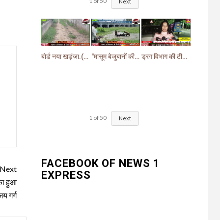
1
of
50
Next
बोर्ड नया खड़ंजा.(गायब)झबरेड़ा विधायक वीरेंद्र जत्ती के प्रस्ताव पर pwd ने बनाया खड़ंजा
"मासूम बेजुबानों की दर्दनाक मौत: चंद घास के निवालों ने उजाड़ दी गरीब परिवारों की दुनिया"
ड्रग विभाग की टीम ने खांसी व सर्दी जुकाम में दी जाने वाली (सिरप) की खरीदारी व बिक्री पर लगाई रोक.
1
of
50
Next
FACEBOOK OF NEWS 1
Next
EXPRESS
का हुआ
जय गर्ग