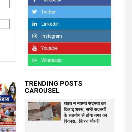
भारत विकास परिषद की
संयुक्त प्रवास बैठक में
Twitter
संगठन विस्तार और सेवा
कार्यों पर जोर
Linkedin
UNCATEGORIZED
Instagram
कोटवाल आलमपुर में लाखों
6
की चोरी, पीड़ित ने पुलिस
Youtube
से कार्रवाई की लगाई गुहार
कई युवकों और कबाड़ी पर
Whatsapp
लगाए खरीद-फरोख्त के
आरोप
TRENDING POSTS
UNCATEGORIZED
CAROUSEL
अधिशासी
7
अधिकारी हर्षवर्धन सिंह
रावत ने नामित सदस्यों को
दिलाई शपथ, सभी सदस्यों
के सहयोग से होगा नगर का
विकास.. किरण चौधरी