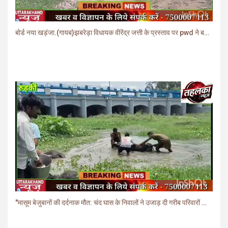
बोर्ड नया खड़ंजा.(गायब)झबरेड़ा विधायक वीरेंद्र जत्ती के प्रस्ताव पर pwd ने बनाया खड़ंजा
"मासूम बेजुबानों की दर्दनाक मौत: चंद घास के निवालों ने उजाड़ दी गरीब परिवारों की दुनिया"