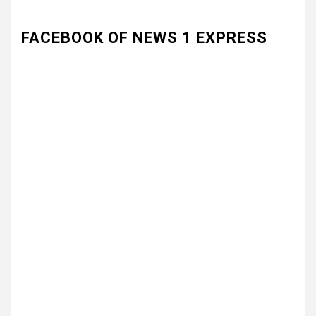
FACEBOOK OF NEWS 1 EXPRESS
3
UNCATEGORIZED
भारत विकास परिषद की संयुक्त प्रवास
बैठक में संगठन विस्तार और सेवा कार्यों
पर जोर
4
UNCATEGORIZED
कोटवाल आलमपुर में लाखों की चोरी,
पीड़ित ने पुलिस से कार्रवाई की लगाई
गुहार कई युवकों और कबाड़ी पर लगाए
खरीद-फरोख्त के आरोप