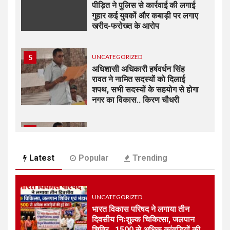
पीड़ित ने पुलिस से कार्रवाई की लगाई
गुहार कई युवकों और कबाड़ी पर लगाए
खरीद-फरोख्त के आरोप
5
UNCATEGORIZED
अधिशासी अधिकारी हर्षवर्धन सिंह
रावत ने नामित सदस्यों को दिलाई
शपथ, सभी सदस्यों के सहयोग से होगा
नगर का विकास.. किरण चौधरी
6
UNCATEGORIZED
अधिशासी अधिकारी हर्षवर्धन सिंह रावत
ने नामित सदस्यों को दिलाई शपथ, सभी
Latest
Popular
Trending
सदस्यों के सहयोग से होगा झबरेड़ा का
विकास..किरण चौधरी
UNCATEGORIZED
7
UNCATEGORIZED
भारत विकास परिषद ने लगाया तीन
रेलवे स्टेशन रुड़की पर मिलीं दो
दिवसीय निःशुल्क चिकित्सा, जलपान
नाबालिग बहनें, जीआरपी ने सकुशल
शिविर , 1500 से अधिक कांवड़ियों की