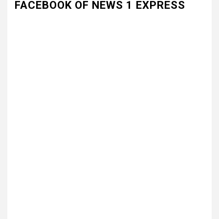
FACEBOOK OF NEWS 1 EXPRESS
3
UNCATEGORIZED
भारत विकास परिषद की संयुक्त प्रवास
बैठक में संगठन विस्तार और सेवा कार्यों
पर जोर
4
UNCATEGORIZED
कोटवाल आलमपुर में लाखों की चोरी,
पीड़ित ने पुलिस से कार्रवाई की लगाई
गुहार कई युवकों और कबाड़ी पर लगाए
खरीद-फरोख्त के आरोप