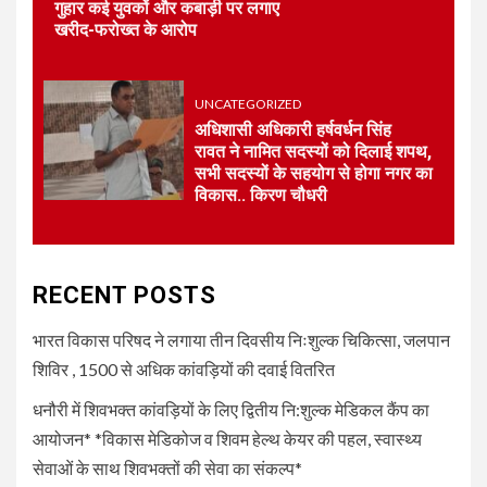
गुहार कई युवकों और कबाड़ी पर लगाए
पर जोर
खरीद-फरोख्त के आरोप
4
UNCATEGORIZED
UNCATEGORIZED
कोटवाल आलमपुर में लाखों की चोरी,
पीड़ित ने पुलिस से कार्रवाई की लगाई
अधिशासी अधिकारी हर्षवर्धन सिंह
गुहार कई युवकों और कबाड़ी पर लगाए
रावत ने नामित सदस्यों को दिलाई शपथ,
खरीद-फरोख्त के आरोप
सभी सदस्यों के सहयोग से होगा नगर का
विकास.. किरण चौधरी
5
UNCATEGORIZED
अधिशासी अधिकारी हर्षवर्धन सिंह
रावत ने नामित सदस्यों को दिलाई
RECENT POSTS
शपथ, सभी सदस्यों के सहयोग से होगा
नगर का विकास.. किरण चौधरी
भारत विकास परिषद ने लगाया तीन दिवसीय निःशुल्क चिकित्सा, जलपान
शिविर , 1500 से अधिक कांवड़ियों की दवाई वितरित
धनौरी में शिवभक्त कांवड़ियों के लिए द्वितीय नि:शुल्क मेडिकल कैंप का
आयोजन* *विकास मेडिकोज व शिवम हेल्थ केयर की पहल, स्वास्थ्य
सेवाओं के साथ शिवभक्तों की सेवा का संकल्प*