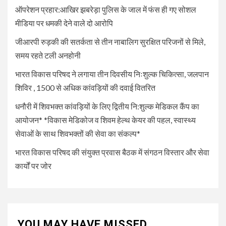
हेल्थ केयर की पहल, स्वास्थ्य सेवाओं
ऑपरेशन प्रहार:आखिर झबरेड़ा पुलिस के जाल में फंस ही गए सोशल
के साथ शिवभक्तों की सेवा का संकल्प*
मीडिया पर धमकी देने वाले दो आरोपि
जीआरपी रुड़की की सतर्कता से तीन नाबालिग सुरक्षित परिजनों से मिले,
5
UNCATEGORIZED
समय रहते टली अनहोनी
भारत विकास परिषद की संयुक्त प्रवास
बैठक में संगठन विस्तार और सेवा कार्यों
भारत विकास परिषद ने लगाया तीन दिवसीय निःशुल्क चिकित्सा, जलपान
पर जोर
शिविर , 1500 से अधिक कांवड़ियों की दवाई वितरित
धनौरी में शिवभक्त कांवड़ियों के लिए द्वितीय नि:शुल्क मेडिकल कैंप का
आयोजन* *विकास मेडिकोज व शिवम हेल्थ केयर की पहल, स्वास्थ्य
सेवाओं के साथ शिवभक्तों की सेवा का संकल्प*
भारत विकास परिषद की संयुक्त प्रवास बैठक में संगठन विस्तार और सेवा
कार्यों पर जोर
YOU MAY HAVE MISSED