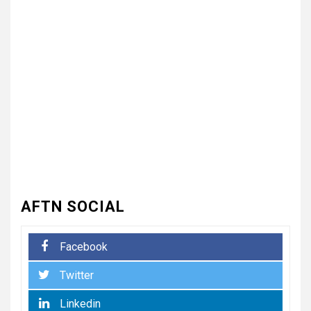
3
UNCATEGORIZED
भारत विकास परिषद ने लगाया तीन
दिवसीय निःशुल्क चिकित्सा, जलपान
शिविर , 1500 से अधिक कांवड़ियों की
दवाई वितरित
UNCATEGORIZED
4
धनौरी में शिवभक्त कांवड़ियों के लिए
द्वितीय नि:शुल्क मेडिकल कैंप का
आयोजन* *विकास मेडिकोज व शिवम
हेल्थ केयर की पहल, स्वास्थ्य सेवाओं
के साथ शिवभक्तों की सेवा का संकल्प*
AFTN SOCIAL
5
UNCATEGORIZED
Facebook
भारत विकास परिषद की संयुक्त प्रवास
Twitter
बैठक में संगठन विस्तार और सेवा कार्यों
पर जोर
Linkedin