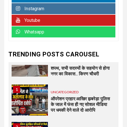
Instagram
6
UNCATEGORIZED
कोटवाल आलमपुर में लाखों की चोरी,
Youtube
पीड़ित ने पुलिस से कार्रवाई की लगाई
गुहार कई युवकों और कबाड़ी पर लगाए
Whatsapp
खरीद-फरोख्त के आरोप
7
UNCATEGORIZED
TRENDING POSTS CAROUSEL
अधिशासी अधिकारी हर्षवर्धन सिंह
रावत ने नामित सदस्यों को दिलाई
शपथ, सभी सदस्यों के सहयोग से होगा
नगर का विकास.. किरण चौधरी
1
UNCATEGORIZED
ऑपरेशन प्रहार:आखिर झबरेड़ा पुलिस
के जाल में फंस ही गए सोशल मीडिया
पर धमकी देने वाले दो आरोपि
2