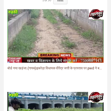
1
of
50
Next
बोर्ड नया खड़ंजा.(गायब)झबरेड़ा विधायक वीरेंद्र जत्ती के प्रस्ताव पर pwd ने बनाया खड़ंजा