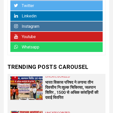
Twitter
6
UNCATEGORIZED
अधिशासी अधिकारी हर्षवर्धन सिंह रावत
Linkedin
ने नामित सदस्यों को दिलाई शपथ, सभी
सदस्यों के सहयोग से होगा झबरेड़ा का
Instagram
विकास..किरण चौधरी
Youtube
7
UNCATEGORIZED
Whatsapp
रेलवे स्टेशन रुड़की पर मिलीं दो
नाबालिग बहनें, जीआरपी ने सकुशल
परिजनों को सौंपा
TRENDING POSTS CAROUSEL
1
UNCATEGORIZED
भारत विकास परिषद ने लगाया तीन
दिवसीय निःशुल्क चिकित्सा, जलपान
शिविर , 1500 से अधिक कांवड़ियों की
दवाई वितरित
UNCATEGORIZED