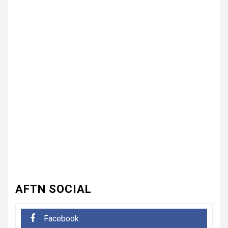
3
UNCATEGORIZED
भारत विकास परिषद की संयुक्त प्रवास
बैठक में संगठन विस्तार और सेवा कार्यों
पर जोर
4
UNCATEGORIZED
कोटवाल आलमपुर में लाखों की चोरी,
पीड़ित ने पुलिस से कार्रवाई की लगाई
गुहार कई युवकों और कबाड़ी पर लगाए
खरीद-फरोख्त के आरोप
5
UNCATEGORIZED
अधिशासी अधिकारी हर्षवर्धन सिंह
AFTN SOCIAL
रावत ने नामित सदस्यों को दिलाई
शपथ, सभी सदस्यों के सहयोग से होगा
नगर का विकास.. किरण चौधरी
Facebook