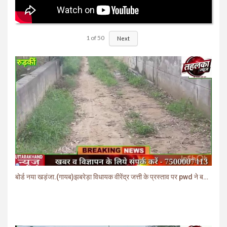
1
of
50
Next
बोर्ड नया खड़ंजा.(गायब)झबरेड़ा विधायक वीरेंद्र जत्ती के प्रस्ताव पर pwd ने बनाया खड़ंजा