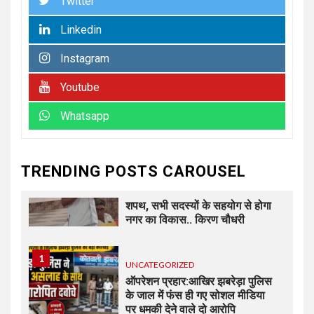
Twitter
बैठक में संगठन विस्तार और सेवा कार्यों
पर जोर
Linkedin
Instagram
6
UNCATEGORIZED
कोटवाल आलमपुर में लाखों की चोरी,
Youtube
पीड़ित ने पुलिस से कार्रवाई की लगाई
गुहार कई युवकों और कबाड़ी पर लगाए
Whatsapp
खरीद-फरोख्त के आरोप
7
UNCATEGORIZED
TRENDING POSTS CAROUSEL
अधिशासी अधिकारी हर्षवर्धन सिंह
रावत ने नामित सदस्यों को दिलाई
शपथ, सभी सदस्यों के सहयोग से होगा
नगर का विकास.. किरण चौधरी
1
UNCATEGORIZED
ऑपरेशन प्रहार:आखिर झबरेड़ा पुलिस
के जाल में फंस ही गए सोशल मीडिया
पर धमकी देने वाले दो आरोपि