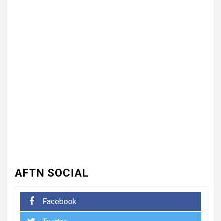
3
UNCATEGORIZED
भारत विकास परिषद ने लगाया तीन
दिवसीय निःशुल्क चिकित्सा, जलपान
शिविर , 1500 से अधिक कांवड़ियों की
दवाई वितरित
UNCATEGORIZED
4
धनौरी में शिवभक्त कांवड़ियों के लिए
द्वितीय नि:शुल्क मेडिकल कैंप का
आयोजन* *विकास मेडिकोज व शिवम
हेल्थ केयर की पहल, स्वास्थ्य सेवाओं
के साथ शिवभक्तों की सेवा का संकल्प*
AFTN SOCIAL
5
UNCATEGORIZED
Facebook
भारत विकास परिषद की संयुक्त प्रवास