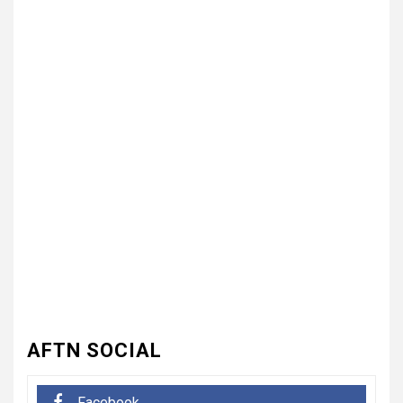
3
UNCATEGORIZED
भारत विकास परिषद ने लगाया तीन
दिवसीय निःशुल्क चिकित्सा, जलपान
शिविर , 1500 से अधिक कांवड़ियों की
दवाई वितरित
UNCATEGORIZED
4
धनौरी में शिवभक्त कांवड़ियों के लिए
द्वितीय नि:शुल्क मेडिकल कैंप का
आयोजन* *विकास मेडिकोज व शिवम
हेल्थ केयर की पहल, स्वास्थ्य सेवाओं
के साथ शिवभक्तों की सेवा का संकल्प*
AFTN SOCIAL
5
UNCATEGORIZED
Facebook