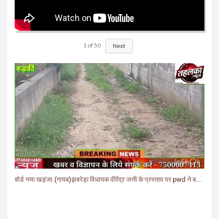
1
of
50
Next
बोर्ड नया खड़ंजा.(गायब)झबरेड़ा विधायक वीरेंद्र जत्ती के प्रस्ताव पर pwd ने बनाया खड़ंजा