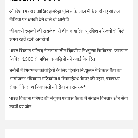
द्वितीय नि:शुल्क मेडिकल कैंप का
ऑपरेशन प्रहार:आखिर झबरेड़ा पुलिस के जाल में फंस ही गए सोशल
आयोजन* *विकास मेडिकोज व शिवम
हेल्थ केयर की पहल, स्वास्थ्य सेवाओं
मीडिया पर धमकी देने वाले दो आरोपि
के साथ शिवभक्तों की सेवा का संकल्प*
जीआरपी रुड़की की सतर्कता से तीन नाबालिग सुरक्षित परिजनों से मिले,
समय रहते टली अनहोनी
5
UNCATEGORIZED
भारत विकास परिषद ने लगाया तीन दिवसीय निःशुल्क चिकित्सा, जलपान
भारत विकास परिषद की संयुक्त प्रवास
बैठक में संगठन विस्तार और सेवा कार्यों
शिविर , 1500 से अधिक कांवड़ियों की दवाई वितरित
पर जोर
धनौरी में शिवभक्त कांवड़ियों के लिए द्वितीय नि:शुल्क मेडिकल कैंप का
आयोजन* *विकास मेडिकोज व शिवम हेल्थ केयर की पहल, स्वास्थ्य
सेवाओं के साथ शिवभक्तों की सेवा का संकल्प*
भारत विकास परिषद की संयुक्त प्रवास बैठक में संगठन विस्तार और सेवा
कार्यों पर जोर