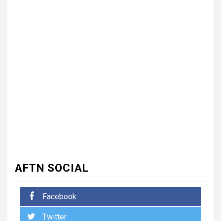
3
UNCATEGORIZED
भारत विकास परिषद ने लगाया तीन
दिवसीय निःशुल्क चिकित्सा, जलपान
शिविर , 1500 से अधिक कांवड़ियों की
दवाई वितरित
UNCATEGORIZED
4
धनौरी में शिवभक्त कांवड़ियों के लिए
द्वितीय नि:शुल्क मेडिकल कैंप का
आयोजन* *विकास मेडिकोज व शिवम
हेल्थ केयर की पहल, स्वास्थ्य सेवाओं
के साथ शिवभक्तों की सेवा का संकल्प*
AFTN SOCIAL
5
UNCATEGORIZED
Facebook
भारत विकास परिषद की संयुक्त प्रवास
Twitter
बैठक में संगठन विस्तार और सेवा कार्यों