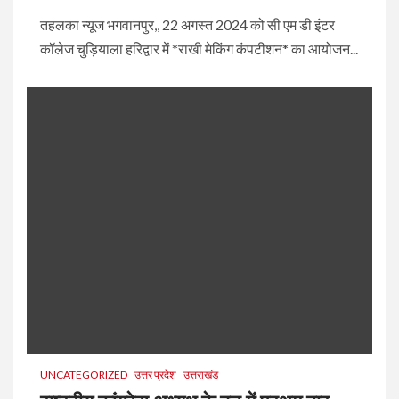
तहलका न्यूज भगवानपुर,, 22 अगस्त 2024 को सी एम डी इंटर
कॉलेज चुड़ियाला हरिद्वार में *राखी मेकिंग कंपटीशन* का आयोजन...
UNCATEGORIZED
उत्तर प्रदेश
उत्तराखंड