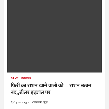
NEWS
उत्तराखंड
फिरी का राशन खाने वालो को … राशन उठान
बंद,,डीलर हड़ताल पर
3 years ago
तहलका न्यूज़