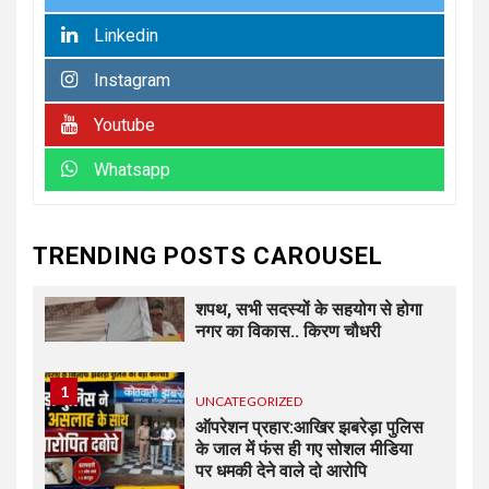
पर जोर
Linkedin
Instagram
6
UNCATEGORIZED
कोटवाल आलमपुर में लाखों की चोरी,
Youtube
पीड़ित ने पुलिस से कार्रवाई की लगाई
गुहार कई युवकों और कबाड़ी पर लगाए
Whatsapp
खरीद-फरोख्त के आरोप
7
UNCATEGORIZED
TRENDING POSTS CAROUSEL
अधिशासी अधिकारी हर्षवर्धन सिंह
रावत ने नामित सदस्यों को दिलाई
शपथ, सभी सदस्यों के सहयोग से होगा
नगर का विकास.. किरण चौधरी
1
UNCATEGORIZED
ऑपरेशन प्रहार:आखिर झबरेड़ा पुलिस
के जाल में फंस ही गए सोशल मीडिया
पर धमकी देने वाले दो आरोपि