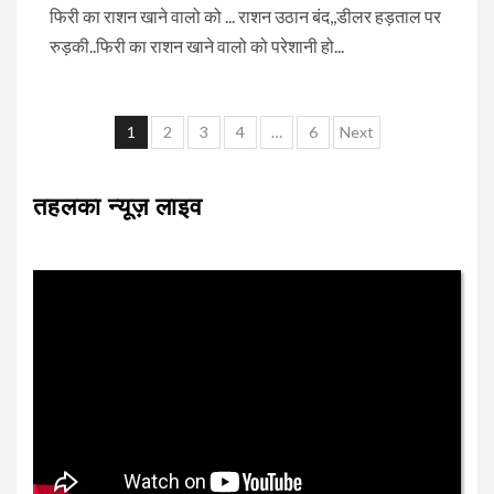
फिरी का राशन खाने वालो को ... राशन उठान बंद,,डीलर हड़ताल पर
रुड़की..फिरी का राशन खाने वालो को परेशानी हो...
Posts
1
2
3
4
…
6
Next
pagination
तहलका न्यूज़ लाइव